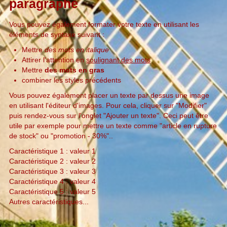
paragraphe
Vous pouvez également formater votre texte en utilisant les
éléments de syntaxe suivant :
Mettre
des mots en italique
Attirer l'attention en
soulignant des mots
Mettre
des mots en gras
combiner les styles précédents
Vous pouvez également placer un texte par dessus une image
en utilisant l'éditeur d'images. Pour cela, cliquer sur "Modifier"
puis rendez-vous sur l'onglet "Ajouter un texte". Ceci peut être
utile par exemple pour mettre un texte comme "article en rupture
de stock" ou "promotion - 30%"..
Caractéristique 1 : valeur 1
Caractéristique 2 : valeur 2
Caractéristique 3 : valeur 3
Caractéristique 4 : valeur 4
Caractéristique 5 : valeur 5
Autres caractéristiques...