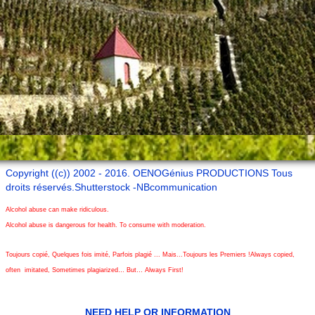
Copyright ((c)) 2002 - 2016. OENOGénius PRODUCTIONS Tous
droits réservés.Shutterstock -NBcommunication
Alcohol abuse can make ridiculous.
Alcohol abuse is dangerous for health. To consume with moderation.
Toujours copié, Quelques fois imité, Parfois plagié ... Mais...Toujours les Premiers !Always copied,
often imitated, Sometimes plagiarized… But… Always First!
NEED HELP OR INFORMATION