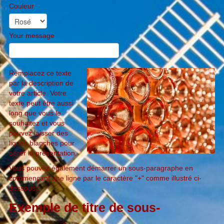
Couleur
wine tourism in beaujolais
top selection
Your message
open beaujolais
Remplacez ce texte
par la description de
votre article. Votre
texte peut être aussi
long que vous le
souhaitez et vous
pouvez laisser des
lignes blanches pour
aérer la présentation.
Vous pouvez également démarrer un sous-paragraphe en
commençant une ligne par le caractère "+" comme illustré ci-
dessous :
Exemple de titre de sous-